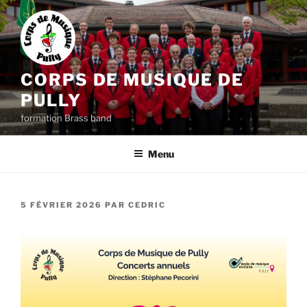
Aller
au
contenu
principal
CORPS DE MUSIQUE DE
PULLY
formation Brass band
Menu
PUBLIÉ
5 FÉVRIER 2026
PAR
CEDRIC
LE