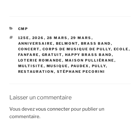
CATÉGORIES
CMP
ÉTIQUETTES
125E
,
2026
,
28 MARS
,
29 MARS
,
ANNIVERSAIRE
,
BELMONT
,
BRASS BAND
,
CONCERT
,
CORPS DE MUSIQUE DE PULLY
,
ECOLE
,
FANFARE
,
GRATUIT
,
HAPPY BRASS BAND
,
LOTERIE ROMANDE
,
MAISON PULLIÉRANE
,
MULTISITE
,
MUSIQUE
,
PAUDEX
,
PULLY
,
RESTAURATION
,
STÉPHANE PECORINI
Laisser un commentaire
Vous devez
vous connecter
pour publier un
commentaire.