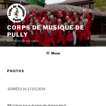
Aller
au
contenu
principal
CORPS DE MUSIQUE DE
PULLY
formation Brass band
Menu
PHOTOS
SOIRÉES 16-17.03.2019
[Montrer sous forme de diaporama]