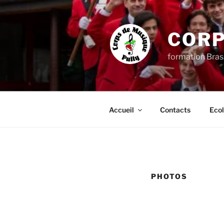
Aller
au
contenu
CORP
principal
formation Bras
Accueil
Contacts
Ecol
PHOTOS