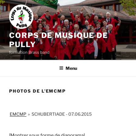
Aller
au
contenu
principal
CORPS DE MUSIQUE DE
PULLY
formation Brass band
Menu
PHOTOS DE L’EMCMP
EMCMP
»
SCHUBERTIADE - 07.06.2015
[Montrer sous forme de diaporama]