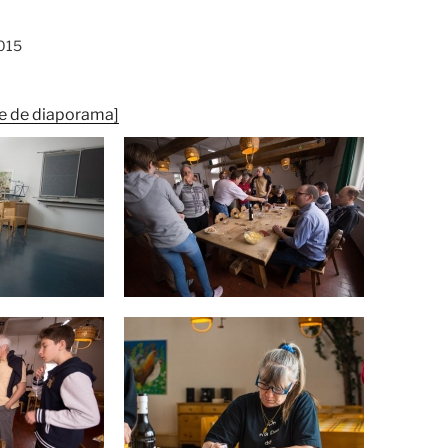
015
e de diaporama]