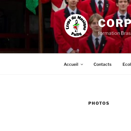
Aller
au
contenu
CORP
principal
formation Bras
Accueil
Contacts
Ecol
PHOTOS