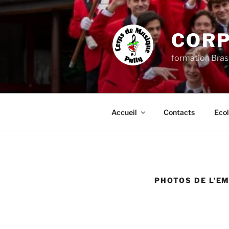
Aller
au
contenu
CORP
principal
formation Bras
Accueil
Contacts
Ecol
PHOTOS DE L’E