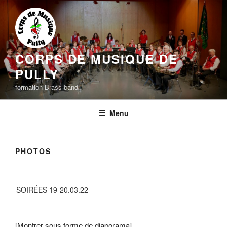
Aller
au
contenu
principal
CORPS DE MUSIQUE DE
PULLY
formation Brass band
Menu
PHOTOS
SOIRÉES 19-20.03.22
[Montrer sous forme de diaporama]