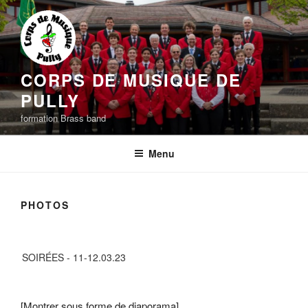
Aller
au
contenu
principal
CORPS DE MUSIQUE DE
PULLY
formation Brass band
Menu
PHOTOS
SOIRÉES - 11-12.03.23
[Montrer sous forme de diaporama]